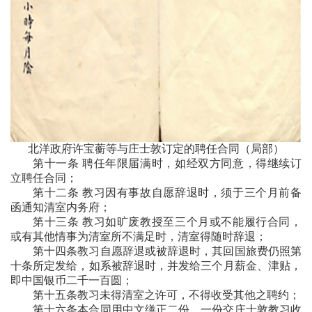
北洋政府许宝蘅等与庄士敦订定的聘任合同（局部）
第十一条 聘任年限届满时，如经双方同意，得继续订
立聘任合同；
第十二条 教习因有事故自愿辞退时，须于三个月前备
函通知清室内务府；
第十三条 教习如旷废教授至三个月或不能履行合同，
或有其他情事为清室所不满足时，清室得随时辞退；
第十四条教习自愿辞退或被辞退时，其回国旅费仍照第
十条所定发给，如系被辞退时，并发给三个月薪金、津贴，
即中国银币二千一百圆；
第十五条教习未得清室之许可，不得收受其他之聘约；
第十六条本合同用中文缮正二份，一份交庄士敦教习收