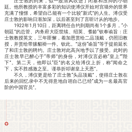
庄士敦的到来，似一股清风吹进了闭塞和压抑的小朝
廷。他所教授的丰富多彩
的知识使溥仪开始对宫墙外的世界
充满了憧憬，希望自己能有一个比较“新式”的人生。溥仪受
庄士敦的影响日渐加深，以后甚至到了言听计从的地步。
1922年1月10日，距离聘任合约到期尚有1个多月，“小
朝廷”的总管、内务府大臣世续、绍英、耆龄“钦奉谕旨：庄
士敦教授英文，
三年匪懈，着加恩赏给二品顶戴，仍照旧教
授，并赏给带膆貂褂一件。钦此。”这份“谕旨”等于提前延长
了和庄士敦的聘约。庄士敦对此
高兴地予以了接受。此时的
庄士敦早已醉心于“帝师”的身份，对溥仪言必称“皇上”“陛
下”。第二天，他即以“臣”的名义给溥仪上折，称“闻命之
下，实不胜感激之至。谨恭折叩谢皇上天恩”。
不久，溥仪更是给了庄士敦“头品顶戴”，使得庄士敦在
后来的回忆录中不无得意地自诩自己已经“成为一名最高官
阶的中国官员”。