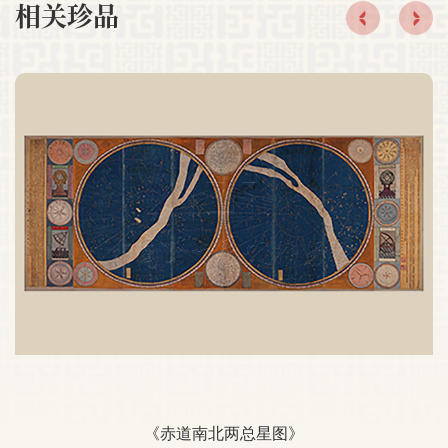
相关珍品
《赤道南北两总星图》