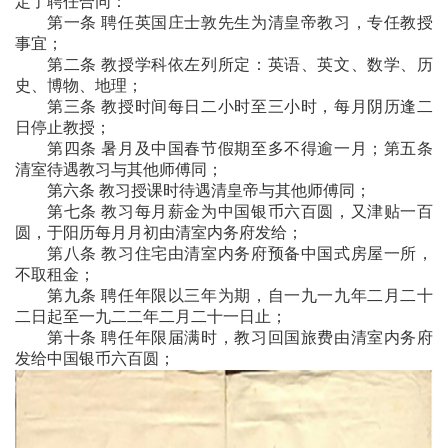
定了聘任合同：
第一条 聘任英国庄士敦先生为清皇帝教习，专任教授
事宜；
第二条 教授学科依左列所定：英语、英文、数学、历
史、博物、地理；
第三条 教授时间每日二小时至三小时，每月阴历逢二
日停止教授；
第四条 暑月及中国春节假期至多不得逾一月；第五条
清室待遇教习与其他师傅同；
第六条 教习授课时待遇清皇帝与其他师傅同；
第七条 教习每月薪金为中国银币六百圆，又津贴一百
圆，于阳历每月月初由清室内务府发给；
第八条 教习住宅由清室内务府预备中国式房屋一所，
不取租金；
第九条 聘任年限以三年为期，自一九一九年二月二十
二日起至一九二二年二月二十一日止；
第十条 聘任年限届满时，教习回国旅费由清室内务府
发给
中国银币六百圆；