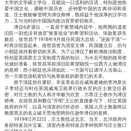
大学的文学硕士学位，且能说一口流利的汉语，特别是他热
爱中国文化，通晓中国历史，还钟爱中国的古典诗词和茶
道。庄士敦能够受聘为溥仪师傅，既得益于他深厚的汉学功
力，又与当时的中国国内政治背景密切相关。
溥仪6岁退位，一直居于紫禁城内廷中，他周围的遗老
旧臣一刻也没有放弃“恢复祖业”的希望和活动。张勋复辟失
败后，徐世昌于1918年9月就任民国大总统，“还政于清”一
时再次喧嚣起来。徐世昌曾为清室太傅，民国建立后，仍与
小朝廷保持着密切的关系。为了让溥仪了解欧洲政治制度，
特别是英国君主立宪制度方面的知识，为今后可能的政局变
化做好准备，徐世昌等前清旧臣希望能找一位西方人做溥仪
的老师；而小朝廷也乐得如此，一方面可以请洋人当靠山，
另一方面也借机密切与执掌政权的新贵们的关系。
曾于清廷担任要职，辛亥革命后在威海避难的李鸿章次
子李经迈与时任英国威海卫租界行政长官的庄士敦交往甚
密，对庄士敦的为人
和才华极为欣赏，力荐庄士敦作为溥仪
师傅。在徐世昌和数位“开明”王公的直接参与下，经过英国
政府的许可，以及与清室的讨价还价，英国人庄士敦最终以
教授英文的名义破天荒地受聘担任逊帝溥仪的老师。
1919年2月22日，庄士敦抵达北京。当天，北洋政府内
务部特派员许宝蘅、清室内务府特派员李钟凯即与庄士敦订