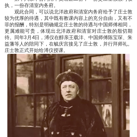
执，一份存清室内务府。
观此合同，可以说北洋政府和清室内务府给予了庄士敦
较为优厚的待遇，其中既有教课内容上的充分自由，又有不
菲的报酬，特别是明确规定庄士敦的待遇与中国师傅相同，
更属难能可贵，体现出北洋政府和清室对庄士敦的殷切期
待。同年3月4日，溥仪在醇亲王载沣、中国师傅陈宝琛、朱
益藩等人的陪同下，在毓庆宫接见了庄士敦，并行拜师礼。
庄士敦正式开始给溥仪授课。