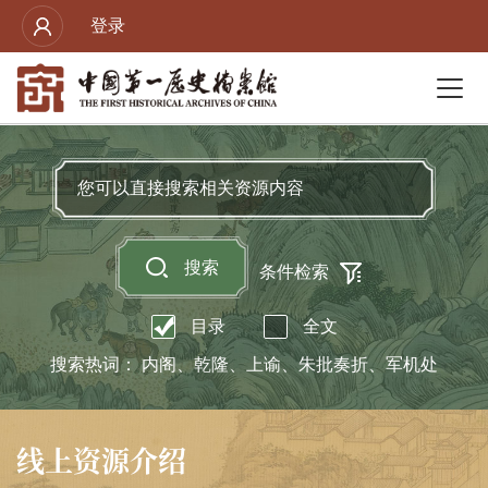
登录
搜索
条件检索
目录
全文
搜索热词：
内阁
乾隆
上谕
朱批奏折
军机处
线上资源介绍