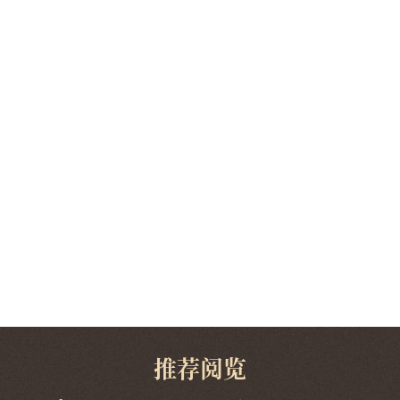
7月19日
1998
中央政治局委员、中央书记处书记、中央
1997
办公厅主任丁薛祥为一史馆馆名石揭幕，
参观“百年恰是风华正茂”主题档案文献
1996
展、“兰台翰墨 家国春秋”明清历史档案
展、“盛载千秋”明清档案装具陈列展、“守
1995
护国家记忆 传承民族文脉”明清档案事业发
展历程展等展览，中国第一历史档案馆新
1994
馆正式开馆。
1993
9月1日
1992
皇史宬北院面向机关事业单位、档案系
统、高校等开放团体预约参观。正殿“石室
1991
金匮皇史宬”、东配殿“锦瑟万里 虹贯东西
——17至20世纪初丝绸之路历史档案文献
1990
展”、西配殿“抗争与求索——从鸦片战争到
辛亥革命档案文献展”3个专题展览同步开
1989
幕。
推荐阅览
1988