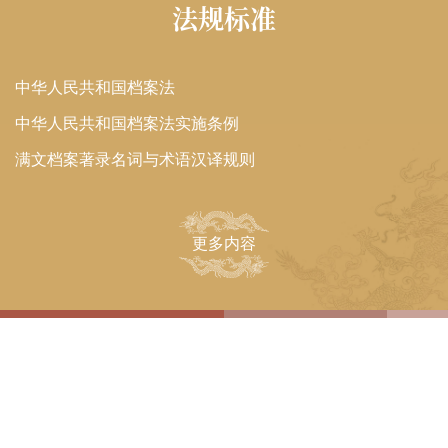
6月9日
法规标准
2010
在馆内档案信息化管理平台向社会开放土
尔扈特全文检索数据库；与央视合作制
2009
作“中国第一历史档案馆开放满文土尔扈特
中华人民共和国档案法
2008
档案”“明清历史档案将首次与观众见面”“守
护国家记忆 传承民族文脉”“穿越时空看金匮
中华人民共和国档案法实施条例
2007
龙柜”等节目在央视《新闻直播间》播出。
满文档案著录名词与术语汉译规则
2006
6月30日
中央办公厅副主任孟祥锋来新馆审看“百年
2005
恰是风华正茂”主题档案文献展览。
更多内容
2004
7月6日
2003
习近平总书记对一史馆新馆开馆和档案工
作作出重要批示。
2002
7月18日
2001
中央办公厅副主任孟祥锋来新馆审查“百年
2000
恰是风华正茂”主题档案文献展和新馆开馆
准备工作。
1999