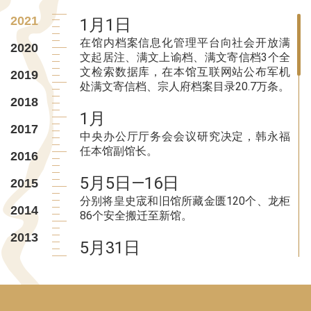
2021
1月1日
在馆内档案信息化管理平台向社会开放满
2020
文起居注、满文上谕档、满文寄信档3个全
文检索数据库，在本馆互联网站公布军机
2019
处满文寄信档、宗人府档案目录20.7万条。
2018
1月
2017
中央办公厅厅务会会议研究决定，韩永福
任本馆副馆长。
2016
5月5日—16日
2015
分别将皇史宬和旧馆所藏金匮120个、龙柜
2014
86个安全搬迁至新馆。
2013
5月31日
2012
一史馆迁建工程整体移交工作会议在新馆
召开，并签署工程整体移交确认单。
2011