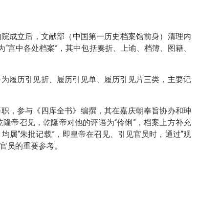
博物院成立后，文献部（中国第一历史档案馆前身）清理内
“宫中各处档案”，其中包括奏折、上谕、档簿、图籍、
分为履历引见折、履历引见单、履历引见片三类，主要记
等职，参与《四库全书》编撰，其在嘉庆朝奉旨协办和珅
乾隆帝召见，乾隆帝对他的评语为“伶俐”，档案上方补充
均属“朱批记载”，即皇帝在召见、引见官员时，通过“观
用官员的重要参考。