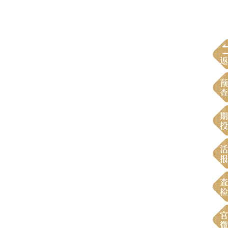
返
预
查
期
投
活
报
查
检
官
微