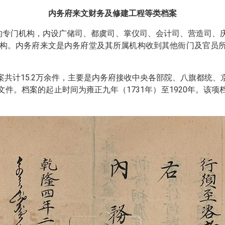
内务府来文财务及修建工程等类档案
务的专门机构，内设广储司、都虞司、掌仪司、会计司、营造司、
机构。内务府来文是内务府堂及其所属机构收到其他衙门及官员
共计15.2万余件，主要是内务府接收中央各部院、八旗都统
件。档案的起止时间为雍正九年（1731年）至1920年。该