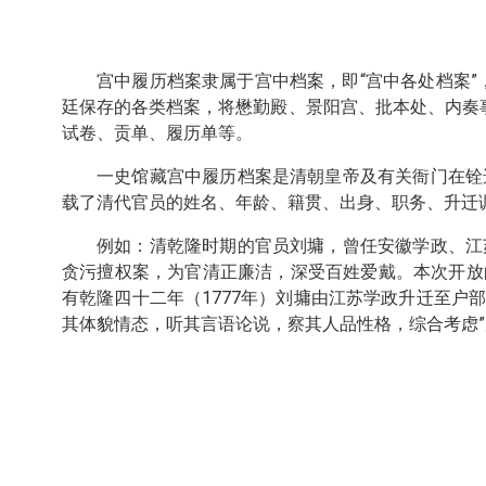
宫中履历档案隶属于宫中档案，即“宫中各处档案”
廷保存的各类档案，将懋勤殿、景阳宫、批本处、内奏
试卷、贡单、履历单等。
一史馆藏宫中履历档案是清朝皇帝及有关衙门在铨
载了清代官员的姓名、年龄、籍贯、出身、职务、升迁
例如：清乾隆时期的官员刘墉，曾任安徽学政、江
贪污擅权案，为官清正廉洁，深受百姓爱戴。本次开放的
有乾隆四十二年（1777年）刘墉由江苏学政升迁至户
其体貌情态，听其言语论说，察其人品性格，综合考虑