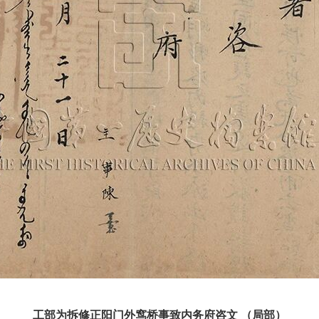
工部为拆修正阳门外窎桥事致内务府咨文 （局部）