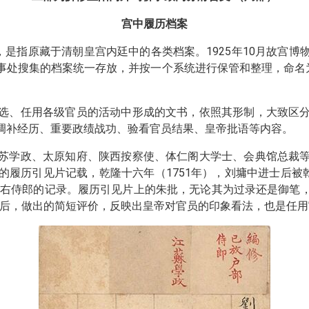
宫中履历档案
，是指原藏于清朝皇宫内廷中的各类档案。1925年10月故宫
事处搜集的档案统一存放，并按一个系统进行保管和整理，命名为
选、任用各级官员的活动中形成的文书，依照其形制，大致区
调补经历、重要政绩战功、验看官员结果、皇帝批语等内容。
苏学政、太原知府、陕西按察使、体仁阁大学士、会典馆总裁
履历引见片记载，乾隆十六年（1751年），刘墉中进士后被
部右侍郎的记录。履历引见片上的朱批，无论其为过录还是御笔，
”后，做出的简短评价，反映出皇帝对官员的印象看法，也是任