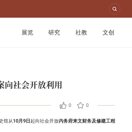
展览
研究
社教
文创
案向社会开放利用
0
0
史馆从
10月9日
起向社会开放
内务府来文财务及修建工程