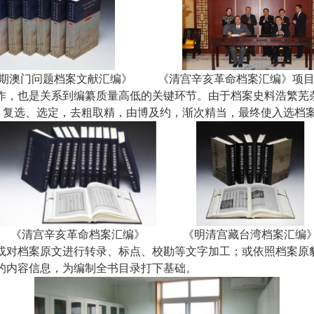
期澳门问题档案文献汇编》
《清宫辛亥革命档案汇编》项
作，也是关系
到编纂质量高低的关键环节。由于档案史料浩繁芜
选、复选、选定，去粗取精，由博及约，渐次精当，最终使入选档
《清宫辛亥革命档案汇编》
《明清宫藏台湾档案汇编
或对档案原文进行转录、标点、校勘等文字加工；或依照档案原
的内容信息，为编制全书目录打下基础。