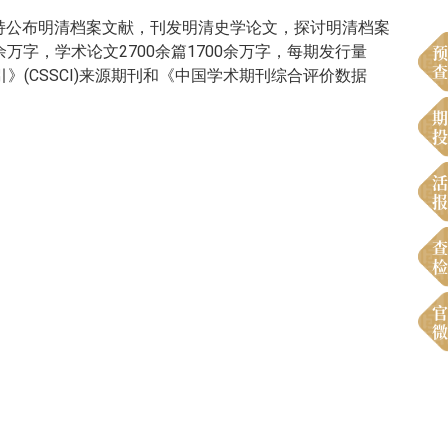
坚持公布明清档案文献，刊发明清史学论文，探讨明清档案
预
余万字，学术论文2700余篇1700余万字，每期发行量
查
(CSSCI)来源期刊和《中国学术期刊综合评价数据
期
投
活
报
查
检
官
微