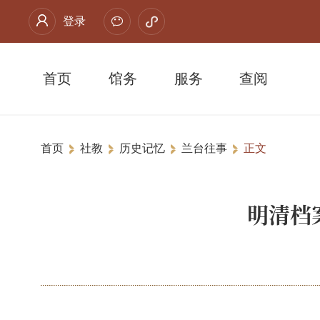
登录
首页
馆务
服务
查阅
首页
社教
历史记忆
兰台往事
正文
明清档