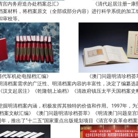
清宫内务府造办处档案总汇》
《清代起居注册—康
档案材料，将档案原文（全部或部分内容）进行科学系统的加工
和审校等。
清代军机处电报档汇编》
《澳门问题明清珍档荟
明清档案需求的广泛性、明清档案内容的丰富性，决定了编纂选
《汉文起居注》《乾隆朝上谕档》《清政府镇压太平天国档案史料
。
挖掘明清档案内涵，积极发挥其独特的价值和作用。1997年，
问题档案文献汇编》《澳门问题明清珍档荟萃》《明清澳门问题皇
周年，推出了“十二五”国家重点出版规划项目《清宫辛亥革命档