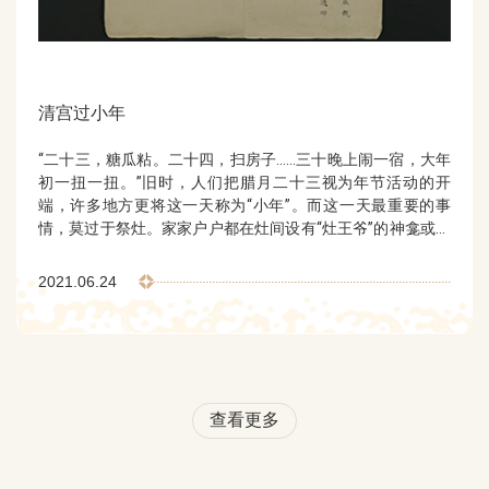
清宫过小年
“二十三，糖瓜粘。二十四，扫房子……三十晚上闹一宿，大年
初一扭一扭。”旧时，人们把腊月二十三视为年节活动的开
端，许多地方更将这一天称为“小年”。而这一天最重要的事
情，莫过于祭灶。家家户户都在灶间设有“灶王爷”的神龛或画
像，视其为家庭的守护神。“灶王爷”不仅掌管灶火，也体察民
情、判别善恶，每年腊月二十三都是他上天汇报的日子，家家
2021.06.24
户户都要为其饯行。这极富代表性的民间信仰，寄托了人们辟
邪除灾、迎祥纳福的美好愿望。
查看更多