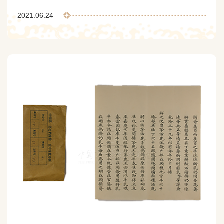
方行文多用蒙文及斯拉夫文，间用满文及拉丁文，俄方来文则
多为斯拉夫文（俄罗斯人的祖先为东斯拉夫的罗斯部族，而俄
2021.06.24
语又属于印欧语系斯拉夫语族下的东斯拉夫语支，所以俄语同
斯拉夫语联系紧密）。这些文件年代久远，大部分珍贵的斯拉
夫文...