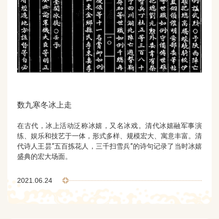
数九寒冬冰上走
在古代，冰上活动泛称冰嬉，又名冰戏。清代冰嬉融军事演
练、娱乐和技艺于一体，形式多样、规模宏大、寓意丰富。清
代诗人王昙“五百拣花人，三千扫雪兵”的诗句记录了当时冰嬉
盛典的宏大场面。
2021.06.24