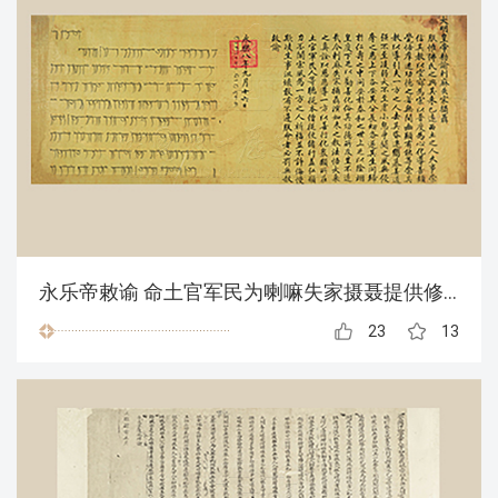
永乐帝敕谕 命土官军民为喇嘛失家摄聂提供修行便利
23
13