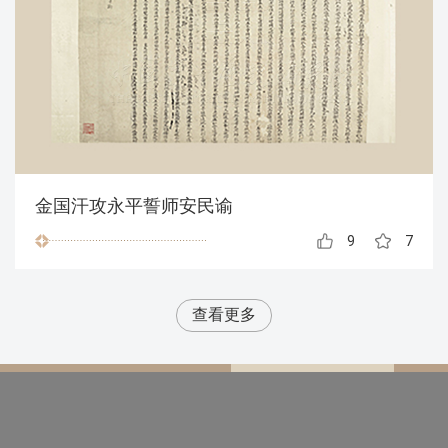
金国汗攻永平誓师安民谕
9
7
查看更多