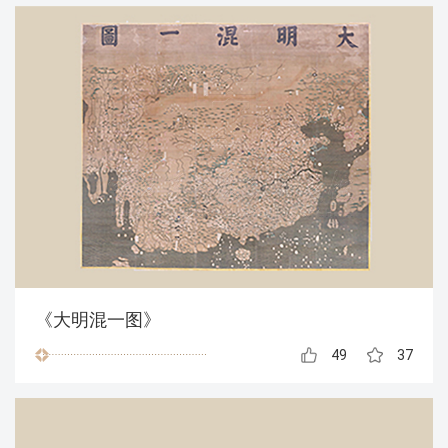
《大明混一图》
49
37