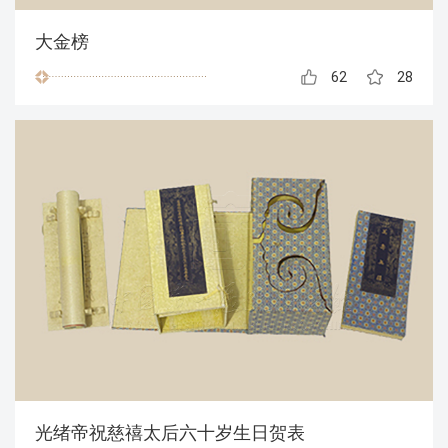
大金榜
62
28
光绪帝祝慈禧太后六十岁生日贺表