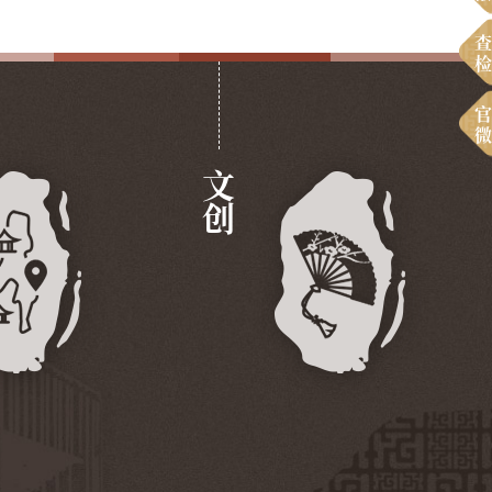
查
检
官
微
文创