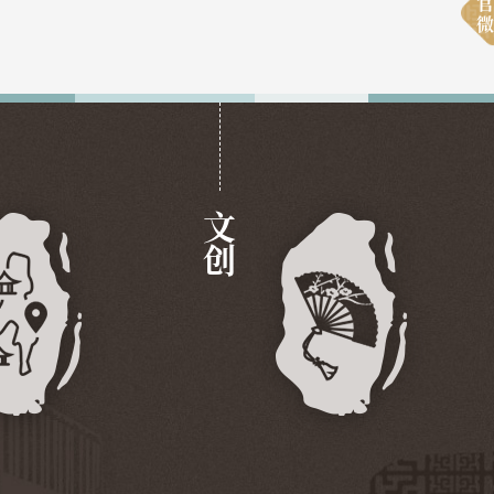
官
微
文创