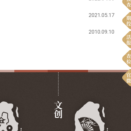
查
2021.05.17
期
投
2010.09.10
活
报
查
检
官
微
文创