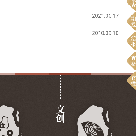
查
2021.05.17
期
投
2010.09.10
活
报
查
检
官
微
文创