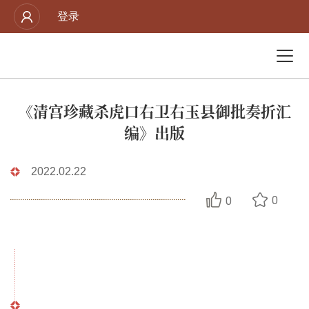
登录
《清宫珍藏杀虎口右卫右玉县御批奏折汇
编》出版
2022.02.22
0
0