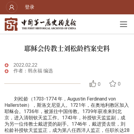
登录
耶稣会传教士刘松龄档案史料
2022.02.22
作者：韩永福 编选
0
0
刘松龄（1703-1774 年，Augustin Ferdinand von
Hallerstein），斯洛文尼亚人。1721年，在奥地利教区加入
耶稣会。1736年，被派往中国传教。1739年获准来到北
京，进入清朝钦天监工作。1743年，补授钦天监监副，成
为另一位传教士戴进贤的副手。1746年，戴进贤去世，刘
松龄补授钦天监监正，成为第八任西洋人监正，任职长达28