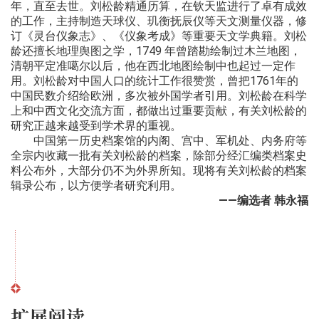
年，直至去世。刘松龄精通历算，在钦天监进行了卓有成效
的工作，主持制造天球仪、玑衡抚辰仪等天文测量仪器，修
订《灵台仪象志》、《仪象考成》等重要天文学典籍。刘松
龄还擅长地理舆图之学，1749 年曾踏勘绘制过木兰地图，
清朝平定准噶尔以后，他在西北地图绘制中也起过一定作
用。刘松龄对中国人口的统计工作很赞赏，曾把1761年的
中国民数介绍给欧洲，多次被外国学者引用。刘松龄在科学
上和中西文化交流方面，都做出过重要贡献，有关刘松龄的
研究正越来越受到学术界的重视。
中国第一历史档案馆的内阁、宫中、军机处、内务府等
全宗内收藏一批有关刘松龄的档案，除部分经汇编类档案史
料公布外，大部分仍不为外界所知。现将有关刘松龄的档案
辑录公布，以方便学者研究利用。
——编选者 韩永福
扩展阅读