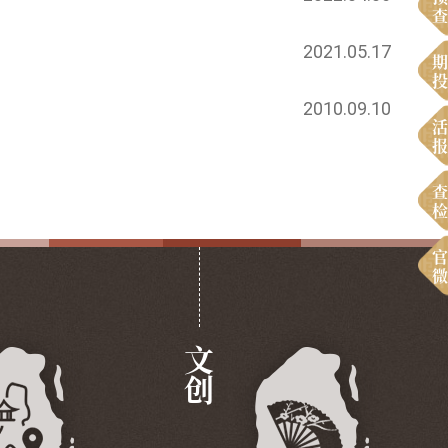
查
2021.05.17
期
投
2010.09.10
活
报
查
检
官
微
文创