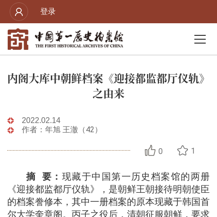
登录
内阁大库中朝鲜档案《迎接都监都厅仪轨》
之由来
2022.02.14
作者：年旭 王澈（42）
1
0
摘
要：
现藏于中国第一历史档案馆的两册
《迎接都监都厅仪轨》，是朝鲜王朝接待明朝使臣
的档案誊修本，其中一册档案的原本现藏于韩国首
尔大学奎章阁。丙子之役后，清朝征服朝鲜，要求