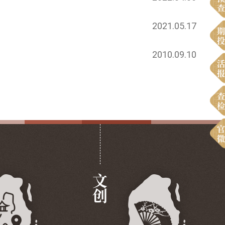
查
2021.05.17
期
投
2010.09.10
活
报
查
检
官
微
文创