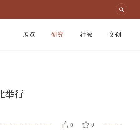
展览
研究
社教
文创
北举行
0
0