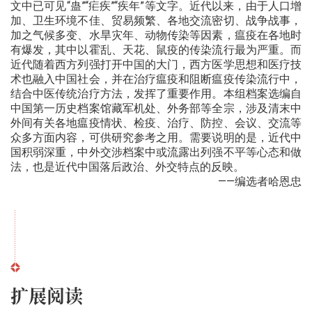
文中已可见“蛊”“疟疾”“疾年”等文字。近代以来，由于人口增
加、卫生环境不佳、贸易频繁、各地交流密切、战争战事，
加之气候多变、水旱灾年、动物传染等因素，瘟疫在各地时
有爆发，其中以霍乱、天花、鼠疫的传染流行最为严重。而
近代随着西方列强打开中国的大门，西方医学思想和医疗技
术也融入中国社会，并在治疗瘟疫和阻断瘟疫传染流行中，
结合中医传统治疗方法，发挥了重要作用。本组档案选编自
中国第一历史档案馆藏军机处、外务部等全宗，涉及清末中
外间有关各地瘟疫情状、检疫、治疗、防控、会议、交流等
众多方面内容，可供研究参考之用。需要说明的是，近代中
国积弱深重，中外交涉档案中或流露出列强不平等心态和做
法，也是近代中国落后政治、外交特点的反映。
——编选者哈恩忠
扩展阅读