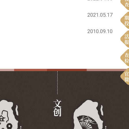
查
2021.05.17
期
投
2010.09.10
活
报
查
检
官
微
文创