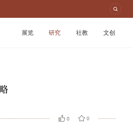
展览
研究
社教
文创
考略
0
0