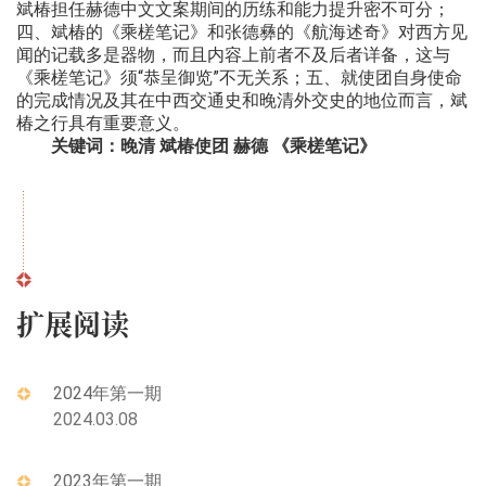
斌椿担任赫德中文文案期间的历练和能力提升密不可分；
四、斌椿的《乘槎笔记》和张德彝的《航海述奇》对西方见
闻的记载多是器物，而且内容上前者不及后者详备，这与
《乘槎笔记》须“恭呈御览”不无关系；五、就使团自身使命
的完成情况及其在中西交通史和晚清外交史的地位而言，斌
椿之行具有重要意义。
关键词：晚清 斌椿使团 赫德 《乘槎笔记》
扩展阅读
2024年第一期
2024.03.08
2023年第一期