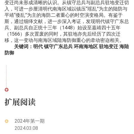
变迁尚未形成清晰的认识。从镇守总兵与副总兵驻地变迁切
入，可进一步厘清明代南海区域以镇压“瑶乱”为主的陆防与
平靖“倭乱”为主的海防二者重心的时空演变格局。有鉴于
斯，通过细绎文献，进一步深入考证，发现明代镇守广东总
兵、副总兵自正统十三年（1448）始设至嘉靖四十五年
（1566）多次置废的同时，其驻地亦先后经历了四次迁
移，这一变动与南海区域陆海防御重心的牵动密迩相关。
关键词：明代 镇守广东总兵 环南海地区 驻地变迁 海陆
防御
扩展阅读
2024年第一期
2024.03.08