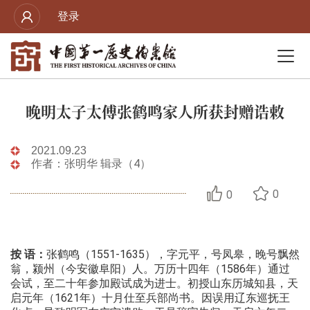
登录
晚明太子太傅张鹤鸣家人所获封赠诰敕
2021.09.23
作者：张明华 辑录（4）
0
0
按 语：
张鹤鸣（1551-1635），字元平，号凤皋，晚号飘然
翁，颍州（今安徽阜阳）人。万历十四年（1586年）通过
会试，至二十年参加殿试成为进士。初授山东历城知县，天
启元年（1621年）十月仕至兵部尚书。因误用辽东巡抚王