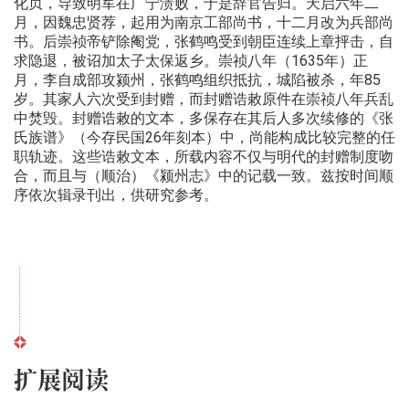
化贞，导致明军在广宁溃败，于是辞官告归。天启六年二
月，因魏忠贤荐，起用为南京工部尚书，十二月改为兵部尚
书。后崇祯帝铲除阉党，张鹤鸣受到朝臣连续上章抨击，自
求隐退，被诏加太子太保返乡。崇祯八年（1635年）正
月，李自成部攻颍州，张鹤鸣组织抵抗，城陷被杀，年85
岁。其家人六次受到封赠，而封赠诰敕原件在崇祯八年兵乱
中焚毁。封赠诰敕的文本，多保存在其后人多次续修的《张
氏族谱》（今存民国26年刻本）中，尚能构成比较完整的任
职轨迹。这些诰敕文本，所载内容不仅与明代的封赠制度吻
合，而且与（顺治）《颍州志》中的记载一致。兹按时间顺
序依次辑录刊出，供研究参考。
扩展阅读