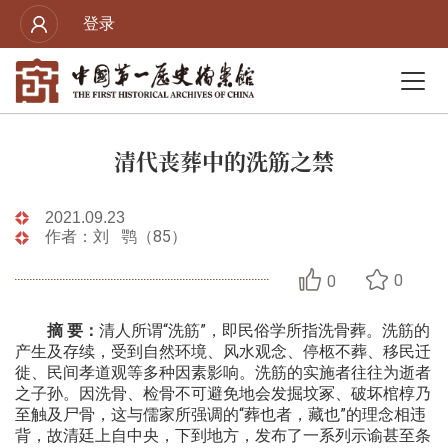
登录
清代丧葬中的洗筋之禁
2021.09.23
作者：刘 鹗（85）
0
0
摘 要：
清人所谓“洗筋”，即民俗学所指洗骨葬。洗筋的
产生及存续，受到自然环境、风水观念、停柩不葬、移民迁
徙、民间孝道观等多种因素影响。洗筋的实施者往往为逝者
之子孙。因洗骨、检骨不可避免地会发掘坟冢、破坏棺椁乃
至触及尸骨，这与儒家所强调的“葬也者，藏也”的理念相违
背，故清廷上自中央，下到地方，发布了一系列示谕甚至条