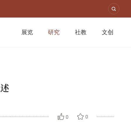
展览
研究
社教
文创
概述
0
0