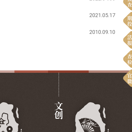
查
2021.05.17
期
投
2010.09.10
活
报
查
检
官
微
文创