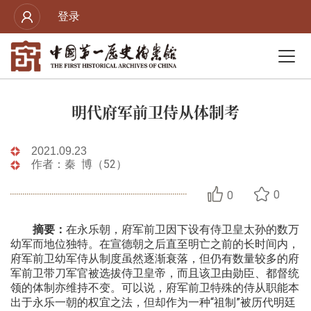
登录
明代府军前卫侍从体制考
2021.09.23
作者：秦 博（52）
0
0
摘要：
在永乐朝，府军前卫因下设有侍卫皇太孙的数万
幼军而地位独特。在宣德朝之后直至明亡之前的长时间内，
府军前卫幼军侍从制度虽然逐渐衰落，但仍有数量较多的府
军前卫带刀军官被选拔侍卫皇帝，而且该卫由勋臣、都督统
领的体制亦维持不变。可以说，府军前卫特殊的侍从职能本
出于永乐一朝的权宜之法，但却作为一种“祖制”被历代明廷