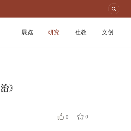
展览
研究
社教
文创
政治》
0
0