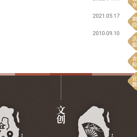
查
2021.05.17
期
投
2010.09.10
活
报
查
检
官
微
文创