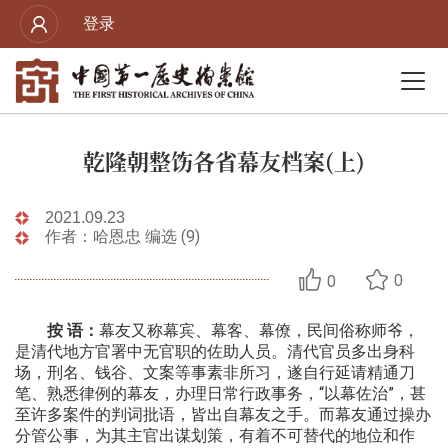
登录
乾隆朝整饬各省幕友档案(上)
2021.09.23
作者：哈恩忠 编选 (9)
0
0
按 语：
幕友又称幕宾、幕客、幕僚，民间俗称师爷，
是清代地方官署中无官职的佐助人员。清代官员多出身科
场，刑名、钱谷、文案等事素非所习，遂自行延请精通刀
笔、熟悉律例的幕友，办理日常行政事务，“以幕佐治”，甚
至许多案件的判词批语，皆出自幕友之手。而幕友通过操办
分管公事，为其主官出谋划策，有着不可替代的地位和作