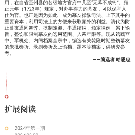
用，在自省至州县的各级地方官府中几至“无幕不成衙”。雍
正元年（1723年）规定，对办事得力的幕友，可以保举入
仕为官。也正是因为如此，成为幕友操纵司法、上下其手的
重要资本，利用司法上的方便来获取额外的利益。清代为防
止幕友通同舞弊、挟制逢迎、串通结纳，颁定律例，累下谕
旨，整饬和限制幕友的选用范围、入幕年限等。现从馆藏宫
中、军机处、内阁档案全宗中，编选有关乾隆时期整饬幕友
的朱批奏折、录副奏折及上谕档、题本等档案，供研究参
考。
——编选者 哈恩忠
扩展阅读
2024年第一期