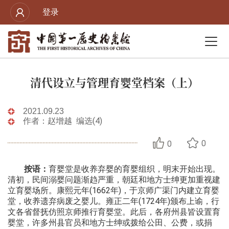
登录
清代设立与管理育婴堂档案（上）
2021.09.23
作者：赵增越 编选(4)
0
0
按语：
育婴堂是收养弃婴的育婴组织，明末开始出现。
清初，民间溺婴问题渐趋严重，朝廷和地方士绅更加重视建
立育婴场所。康熙元年(1662年)，于京师广渠门内建立育婴
堂，收养遗弃病废之婴儿。雍正二年(1724年)颁布上谕，行
文各省督抚仿照京师推行育婴堂。此后，各府州县皆设置育
婴堂，许多州县官员和地方士绅或拨给公田、公费，或捐