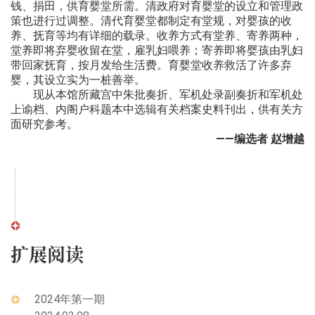
钱、捐田，供育婴堂所需。清政府对育婴堂的设立和管理政
策也进行过调整。清代育婴堂都制定有堂规，对婴孩的收
养、抚育等均有详细的载录。收养方式有堂养、寄养两种，
堂养即将弃婴收留在堂，雇乳妇喂养；寄养即将婴孩由乳妇
带回家抚育，按月发给生活费。育婴堂收养救活了许多弃
婴，其设立实为一桩善举。
现从本馆所藏宫中朱批奏折、军机处录副奏折和军机处
上谕档、内阁户科题本中选辑有关档案史料刊出，供有关方
面研究参考。
——编选者 赵增越
扩展阅读
2024年第一期