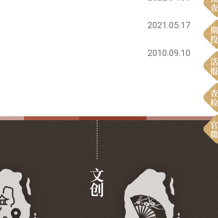
查
2021.05.17
期
投
2010.09.10
活
报
查
检
官
微
文创