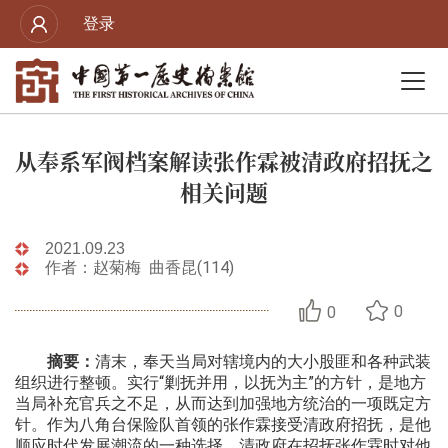
登录
从奉系军阀档案解读张作霖被清政府招抚之
相关问题
2021.09.23
作者：赵菊梅 曲香昆(114)
0
0
摘要：
清末，奉天当局对辖境内的大小股匪和各种武装
组织进行整顿。实行“剿抚并用，以抚为主”的方针，是地方
当局补充官兵之不足，从而达到加强地方统治的一项既定方
针。作为八角台保险队首领的张作霖接受清政府招抚，是他
顺应时代发展潮流的一种选择。清政府在招抚张作霖时对他