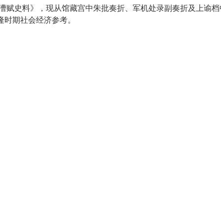
蠲缓漕赋史料》，现从馆藏宫中朱批奏折、军机处录副奏折及上谕
隆时期社会经济参考。