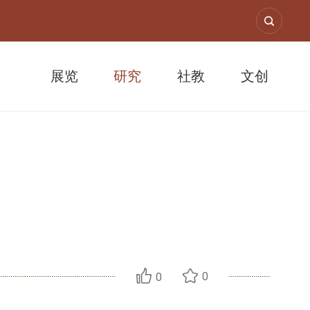
展览
研究
社教
文创
汉学
0
0