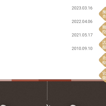
2023.03.16
预
查
2022.04.06
期
投
2021.05.17
活
报
2010.09.10
查
检
官
微