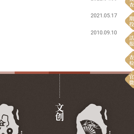
查
2021.05.17
期
投
2010.09.10
活
报
查
检
官
微
文创