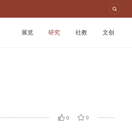
展览
研究
社教
文创
述论
0
0