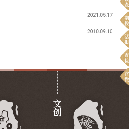
查
2021.05.17
期
投
2010.09.10
活
报
查
检
官
微
文创