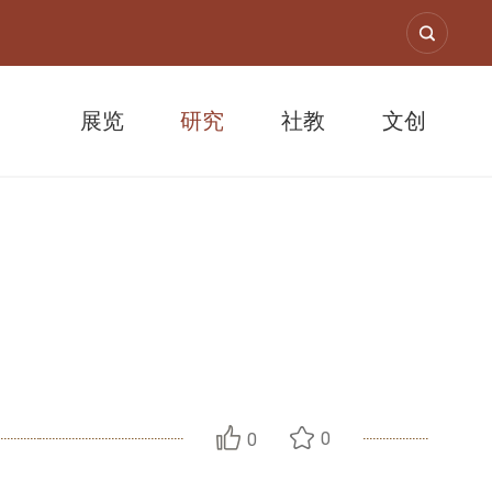
展览
研究
社教
文创
书初识
0
0