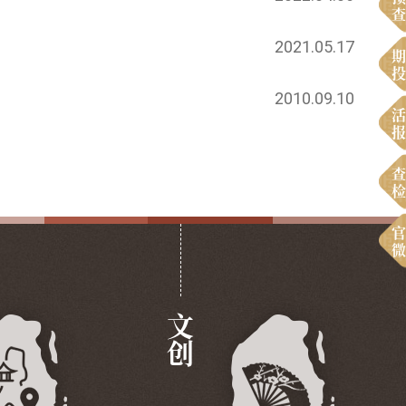
查
2021.05.17
期
投
2010.09.10
活
报
查
检
官
微
文创