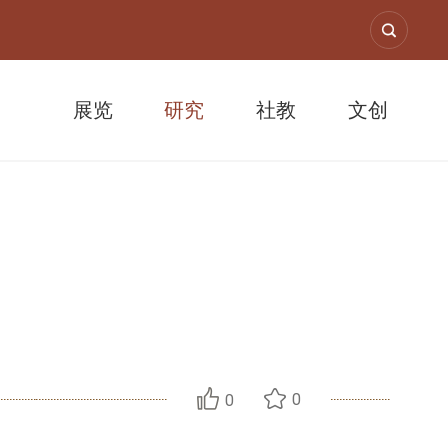
展览
研究
社教
文创
则
0
0