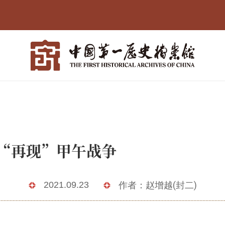
档案“再现”甲
2021.09.23
作者：赵增越(封二)