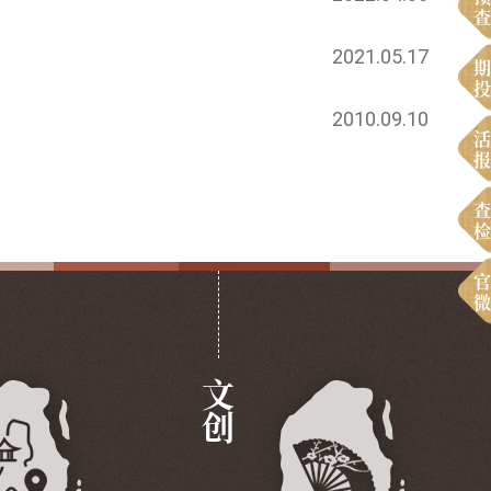
查
2021.05.17
期
投
2010.09.10
活
报
查
检
官
微
文创