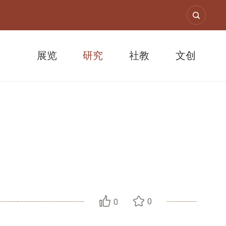
展览
研究
社教
文创
午战争
0
0