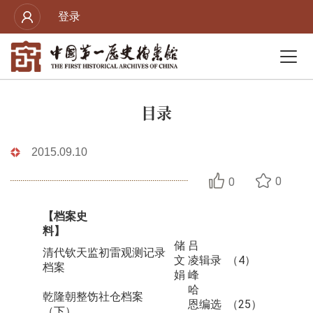
登录
目录
2015.09.10
0
0
【档案史
料】
储
吕
清代钦天监初雷观测记录
文
凌
辑录
（4）
档案
娟
峰
哈
乾隆朝整饬社仓档案
恩
编选
（25）
（下）