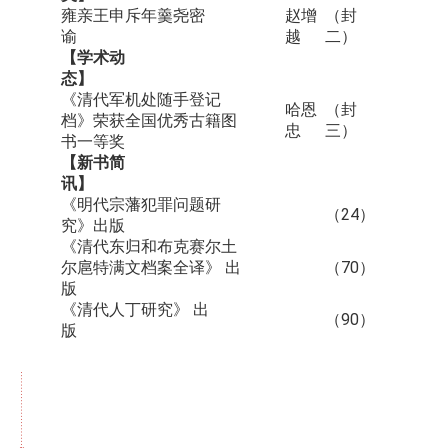
雍亲王申斥年羹尧密
赵增
（封
谕
越
二）
【学术动
态】
《清代军机处随手登记
哈恩
（封
档》荣获全国优秀古籍图
忠
三）
书一等奖
【新书简
讯】
《明代宗藩犯罪问题研
（24）
究》出版
《清代东归和布克赛尔土
尔扈特满文档案全译》 出
（70）
版
《清代人丁研究》 出
（90）
版