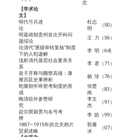
忠
【学术论
文】
明代弓兵述
杜志
（50）
论
明
明嘉靖朝贵州首次开科问
王 力
（56）
题综论
论清代“逐级审转复核”制度
李 明
（64)
下的人犯递解
浅析清代基层社会妻亲关
李 君
（71）
系
皇子开释与圈禁高墙：康
杨 珍
（76）
雍宫廷史事辨析
乾隆朝年终密考制度的形
张楚
（83）
成
南
晚清驻外参赞研
李文
（91）
究
杰
赵尔巽籍贯与名号考
李 皓
（99）
辨
1887—1915年拱北关鸦片
郭雁
（07）
贸易述略
冰