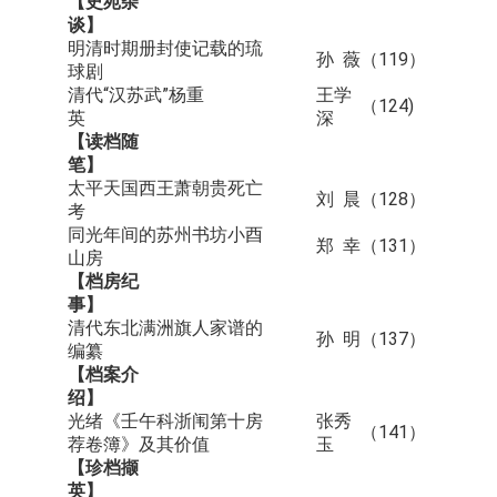
【史苑杂
谈】
明清时期册封使记载的琉
孙 薇
（119）
球剧
清代“汉苏武”杨重
王学
（124)
英
深
【读档随
笔】
太平天国西王萧朝贵死亡
刘 晨
（128）
考
同光年间的苏州书坊小酉
郑 幸
（131）
山房
【档房纪
事】
清代东北满洲旗人家谱的
孙 明
（137）
编纂
【档案介
绍】
光绪《壬午科浙闱第十房
张秀
（141）
荐卷簿》及其价值
玉
【珍档撷
英】