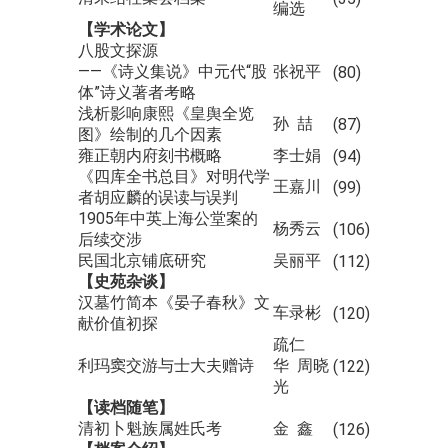
编选
【学术论文】
八股文探源
——《诗义集说》中元代“股
张祝平
(80)
体”诗义著者考略
浅析影响康熙《皇舆全览
孙 喆
(87)
图》绘制的几个因素
雍正朝内府刻书概略
李士娟
(94)
《四库全书总目》对明代学
王嘉川
(99)
者胡应麟的误读与误判
1905年中英上海公堂案的
杨秀云
(106)
后续交涉
民国北京铺底研究
吴丽平
(112)
【史苑杂谈】
汉墓竹简本《晏子春秋》文
车录彬
(120)
献价值初探
疏仁
利玛窦交游与士大夫赠诗
华 周晓
(122)
光
【读档随笔】
清初卜魁族属姓氏考
金 鑫
(126)