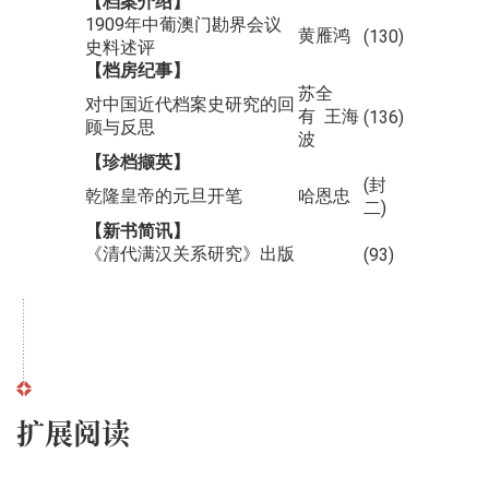
【档案介绍】
1909年中葡澳门勘界会议
黄雁鸿
(130)
史料述评
【档房纪事】
苏全
对中国近代档案史研究的回
有 王海
(136)
顾与反思
波
【珍档撷英】
(封
乾隆皇帝的元旦开笔
哈恩忠
二)
【新书简讯】
《清代满汉关系研究》出版
(93)
扩展阅读