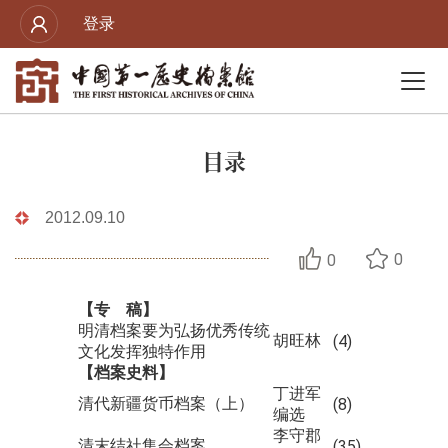
登录
目录
2012.09.10
0
0
【专 稿】
明清档案要为弘扬优秀传统
胡旺林
(4)
文化发挥独特作用
【档案史料】
丁进军
清代新疆货币档案（上）
(8)
编选
李守郡
清末结社集会档案
(35)