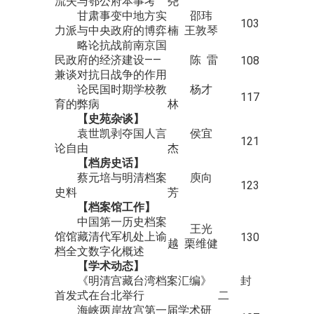
流失与鄂公府本事考
尧
甘肃事变中地方实
邵玮
103
力派与中央政府的博弈
楠 王敦琴
略论抗战前南京国
民政府的经济建设——
陈 雷
108
兼谈对抗日战争的作用
论民国时期学校教
杨才
117
育的弊病
林
【
史苑杂谈
】
袁世凯剥夺国人言
侯宜
121
论自由
杰
【
档房史话
】
蔡元培与明清档案
庾向
123
史料
芳
【
档案馆工作
】
中国第一历史档案
王光
馆馆藏清代军机处上谕
130
越 栗维健
档全文数字化概述
【
学术动态
】
《明清宫藏台湾档案汇编》
封
首发式在台北举行
二
海峡两岸故宫第一届学术研