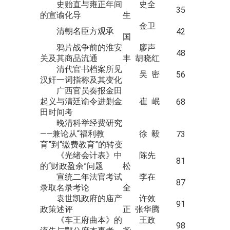
史贻直与雍正年间
史全
35
的宣谕化导
生
金卫
清朝名臣方观承
42
国
鸦片战争前的淮安
廖声
48
关及其商品流通
丰 胡晓红
清代官书档案所见
吴 密
56
汉奸一词指称及其变化
广西官员奏报金田
起义与清廷谕令进剿金
崔 岷
68
田时间考
晚清科举经费研究
——兼论从“福利教
徐 毅
73
育”到“缴费教育”的转变
《光绪会计表》中
陈先
81
的“财政盈余”问题
松
宣统二年法官考试
李在
87
录取名录考论
全
袁世凯政府的庙产
许效
91
政策述评
正 张华腾
《车王府曲本》的
王政
98