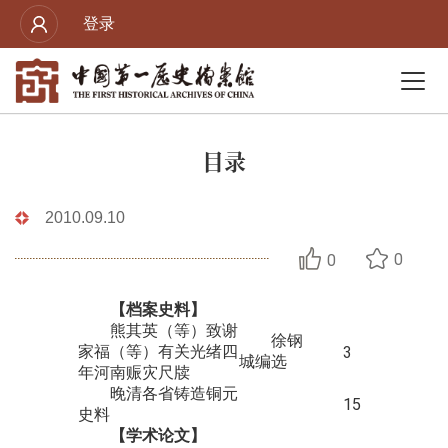
登录
目录
2010.09.10
0
0
【
档案史料
】
熊其英（等）致谢
徐钢
家福（等）有关光绪四
3
城编选
年河南赈灾尺牍
晚清各省铸造铜元
15
史料
【
学术论文
】