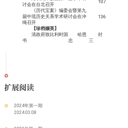
107
讨会在台北召开
《历代宝案》编委会暨第九
届中琉历史关系学术研讨会在冲
136
绳召开
【
珍档撷英
】
清政府致比利时国
哈恩
封
书
忠
三
扩展阅读
2024年第一期
2024.03.08