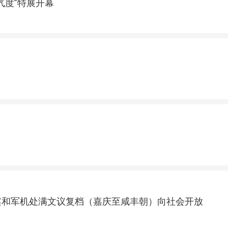
气度”特展开幕
案和军机处满文议复档（嘉庆至咸丰朝）向社会开放