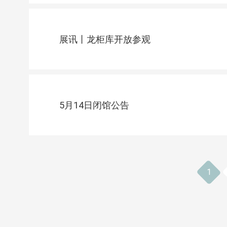
展讯丨龙柜库开放参观
5月14日闭馆公告
1