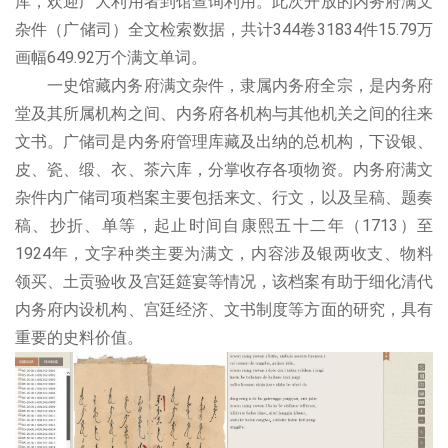
库，欢迎广大利用者到馆查询利用。此次开放的内务府满文
杂件（广储司）全文检索数据，共计344卷31834件15.79万
画幅649.92万个满文单词。
一史馆藏内务府满文杂件，隶属内务府全宗，是内务府
堂及其所属机构之间、内务府各机构与其他机关之间的往来
文书。广储司是内务府管理库藏及出纳的总机构，下设银、
皮、瓷、缎、衣、茶六库，分掌收存各项物资。内务府满文
杂件内广储司项档案主要包括来文、行文，以及呈稿、题奏
稿、抄折、单等，起止时间自康熙五十二年（1713）至
1924年，文字种类主要为满文，内容涉及银两收支、物料
领买、土贡验收及宫廷筵宴等情况，该档案有助于细化清代
内务府内设机构、宫廷经济、文书制度等方面的研究，具有
重要的史料价值。