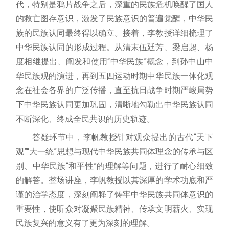
代，特别是鸦片战争之后，深重的民族危机唤醒了国人
的救亡图存意识，激发了民族意识的普遍觉醒，中华民
族的民族认同最终得以确立。接着，李教授详细梳理了
中华民族认同的形成过程。从清末伍廷芳、梁启超、杨
度相继提出、阐发和使用“中华民族”概念，到孙中山中
华民族观的演进，再到五四运动时期中华民族一体化观
念在社会各界的广泛传播，直至抗日战争时期严峻局势
下中华民族认同更加巩固，清晰地勾勒出中华民族认同
不断深化、终成全民共识的历史轨迹。
答疑环节中，李帆教授针对观众提出的古代“天下
观”“大一统”思想与现代中华民族共同体理念的传承与区
别、中华民族“和平性”的理解等问题，进行了耐心细致
的解答。整场讲座，李帆教授以其深厚的学术功底和严
谨的治学态度，深刻阐释了铸牢中华民族共同体意识的
重要性，使听众对凝聚民族精神、传承文明薪火、实现
民族复兴的意义有了更为深刻的理解。