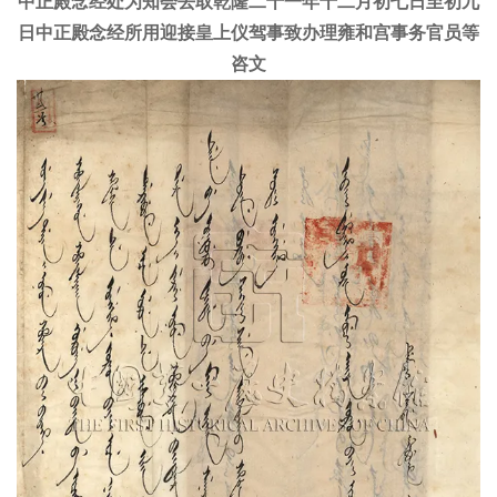
中正殿念经处为知会去取乾隆二十一年十二月初七日至初九
日中正殿念经所用迎接皇上仪驾事致办理雍和宫事务官员等
咨文