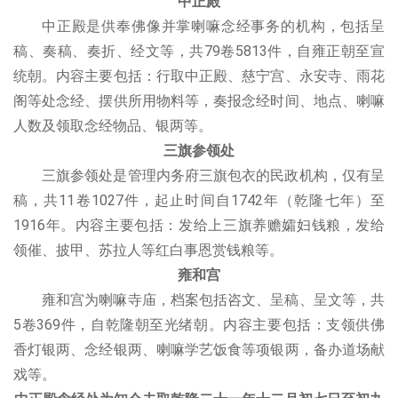
中
正殿
中正殿是供奉佛像并掌喇嘛念经事务的机构，包括呈
稿、奏稿、奏折、经文等，共79卷5813件，自雍正朝至宣
统朝。内容主要包括：行取中正殿、慈宁宫、永安寺、雨花
阁等处念经、摆供所用物料等，奏报念经时间、地点、喇嘛
人数及领取念经物品、银两等。
三旗参领处
三旗参领处是管理内务府三旗包衣的民政机构，仅有呈
稿，共11卷1027件，起止时间自1742年（乾隆七年）至
1916年。内容主要包括：发给上三旗养赡孀妇钱粮，发给
领催、披甲、苏拉人等红白事恩赏钱粮等。
雍
和宫
雍和宫为喇嘛寺庙，档案包括咨文、呈稿、呈文等，共
5卷369件，自乾隆朝至光绪朝。内容主要包括：支领供佛
香灯银两、念经银两、喇嘛学艺饭食等项银两，备办道场献
戏等。