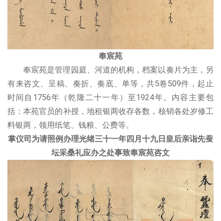
奉宸苑
奉宸苑是管理园庭、河道的机构，档案以奏片为主，另
有来咨文、呈稿、奏折、奏底、单等，共5卷509件，起止
时间自1756年（乾隆二十一年）至1924年。内容主要包
括：本苑官员的补授，地租银两收存各数，核销各处岁修工
料银两，领用纸笔、钱粮、公费等。
掌仪司为请照例办理光绪三十一年四月十九日皇后亲诣先蚕
坛采桑礼应办之处事致奉宸苑咨文