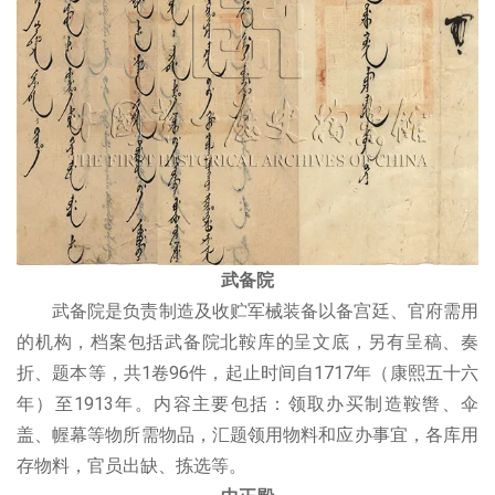
武备院
武备院是负责制造及收贮军械装备以备宫廷、官府需用
的机构，档案包括武备院北鞍库的呈文底，另有呈稿、奏
折、题本等，共1卷96件，起止时间自1717年（康熙五十六
年）至1913年。内容主要包括：领取办买制造鞍辔、伞
盖、幄幕等物所需物品，汇题领用物料和应办事宜，各库用
存物料，官员出缺、拣选等。