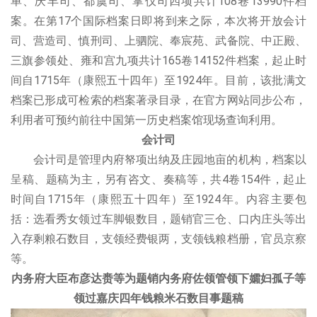
单、庆丰司、都虞司、掌仪司四项共计108卷13990件档
案。在第17个国际档案日即将到来之际，本次将开放会计
司、营造司、慎刑司、上驷院、奉宸苑、武备院、中正殿、
三旗参领处、雍和宫九项共计165卷14152件档案，起止时
间自1715年（康熙五十四年）至1924年。目前，该批满文
档案已形成可检索的档案著录目录，在官方网站同步公布，
利用者可预约前往中国第一历史档案馆现场查询利用。
会计司
会计司是管理内府帑项出纳及庄园地亩的机构，档案以
呈稿、题稿为主，另有咨文、奏稿等，共4卷154件，起止
时间自1715年（康熙五十四年）至1924年。内容主要包
括：选看秀女领过车脚银数目，题销官三仓、口内庄头等出
入存剩粮石数目，支领经费银两，支领钱粮档册，官员京察
等。
内务府大臣布彦达赉等为题销内务府佐领管领下孀妇孤子等
领过嘉庆四年钱粮米石数目事题稿