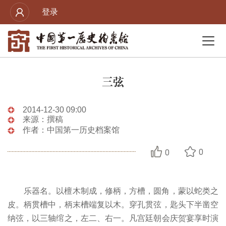
登录
三弦
2014-12-30 09:00
来源：撰稿
作者：中国第一历史档案馆
0
0
乐器名。以檀木制成，修柄，方槽，圆角，蒙以蛇类之
皮。柄贯槽中，柄末槽端复以木。穿孔贯弦，匙头下半凿空
纳弦，以三轴绾之，左二、右一。凡宫廷朝会庆贺宴享时演