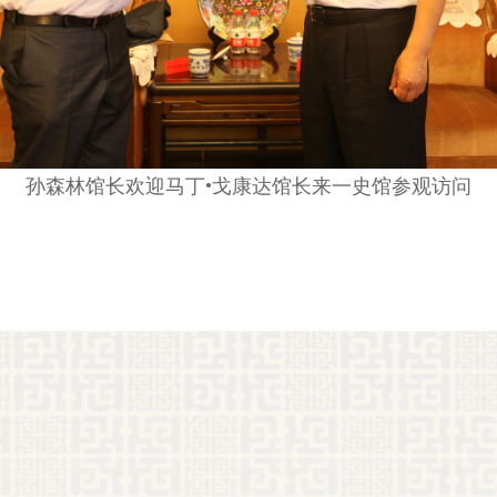
孙森林馆长欢迎马丁•戈康达馆长来一史馆参观访问