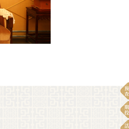
预
查
期
投
活