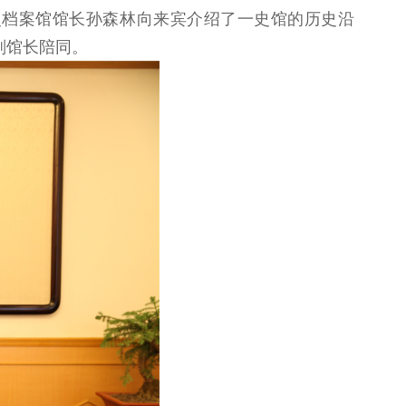
史档案馆馆长孙森林向来宾介绍了一史馆的历史沿
副馆长陪同。