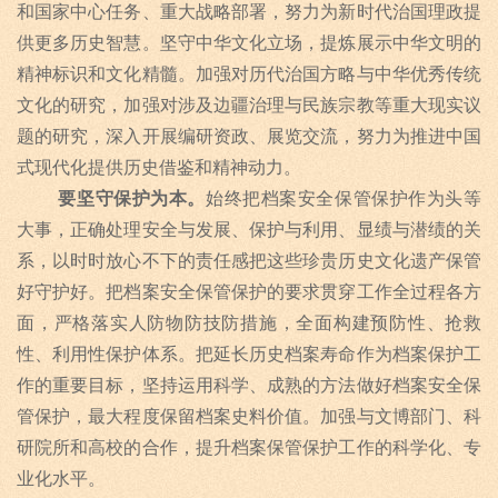
和国家中心任务、重大战略部署，努力为新时代治国理政提
供更多历史智慧。坚守中华文化立场，提炼展示中华文明的
精神标识和文化精髓。加强对历代治国方略与中华优秀传统
文化的研究，加强对涉及边疆治理与民族宗教等重大现实议
题的研究，深入开展编研资政、展览交流，努力为推进中国
式现代化提供历史借鉴和精神动力。
要坚守保护为本。
始终把档案安全保管保护作为头等
大事，正确处理安全与发展、保护与利用、显绩与潜绩的关
系，以时时放心不下的责任感把这些珍贵历史文化遗产保管
好守护好。把档案安全保管保护的要求贯穿工作全过程各方
面，严格落实人防物防技防措施，全面构建预防性、抢救
性、利用性保护体系。把延长历史档案寿命作为档案保护工
作的重要目标，坚持运用科学、成熟的方法做好档案安全保
管保护，最大程度保留档案史料价值。加强与文博部门、科
研院所和高校的合作，提升档案保管保护工作的科学化、专
业化水平。