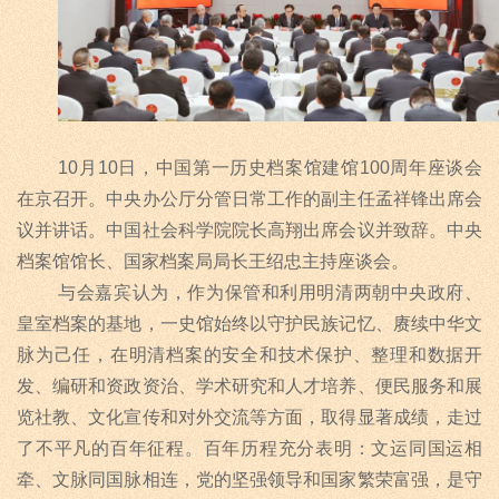
10月
10
日，中国第一历史档案馆建馆
100
周年座谈会
在京召开。中央办公厅分管日常工作的副主任孟祥锋出席会
议并讲话。中国社会科学院院长高翔出席会议并致辞。中央
档案馆馆长、国家档案局局长王绍忠主持座谈会。
与会嘉宾认为，作为保管和利用明清两朝中央政府、
皇室档案的基地，一史馆始终以守护民族记忆、赓续中华文
脉为己任，在明清档案的安全和技术保护、整理和数据开
发、编研和资政资治、学术研究和人才培养、便民服务和展
览社教、文化宣传和对外交流等方面，取得显著成绩，走过
了不平凡的百年征程。百年历程充分表明：文运同国运相
牵、文脉同国脉相连，党的坚强领导和国家繁荣富强，是守