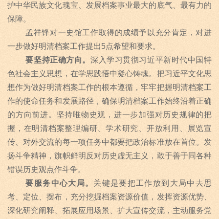
护中华民族文化瑰宝、发展档案事业最大的底气、最有力的
保障。
孟祥锋对一史馆工作取得的成绩予以充分肯定，对进
一步做好明清档案工作提出
5
点希望和要求。
要坚持正确方向。
深入学习贯彻习近平新时代中国特
色社会主义思想，在学思践悟中凝心铸魂。把习近平文化思
想作为做好明清档案工作的根本遵循，牢牢把握明清档案工
作的使命任务和发展路径，确保明清档案工作始终沿着正确
的方向前进。坚持唯物史观，进一步加强对历史规律的把
握，在明清档案整理编研、学术研究、开放利用、展览宣
传、对外交流的每一项任务中都要把政治标准放在首位。发
扬斗争精神，旗帜鲜明反对历史虚无主义，敢于善于同各种
错误历史观点作斗争。
要服务中心大局。
关键是要把工作放到大局中去思
考、定位、摆布，充分挖掘档案资源价值，发挥资源优势、
深化研究阐释、拓展应用场景、扩大宣传交流，主动服务党