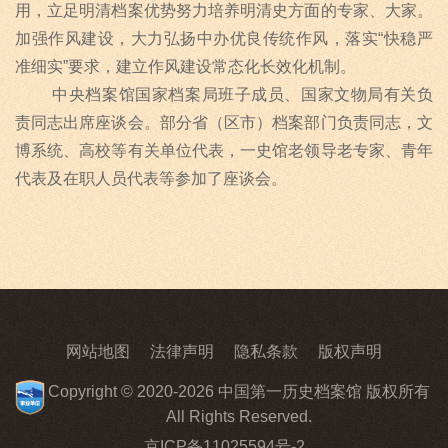
用，立足明清档案优势努力培养明清史方面的专家、大家。
加强作风建设，大力弘扬中办优良传统作风，落实
“
快稳严
准细实
”
要求，建立作风建设常态化长效化机制。
中央档案馆国家档案局班子成员、国家文物局有关负
责同志出席座谈会。部分省（区市）档案部门负责同志，文
博系统、高校等有关单位代表，一史馆老领导老专家、青年
代表及在职人员代表等参加了座谈会。
网站地图
法律声明
隐私条款
版权声明
Copyright © 2020-2026 中国第一历史档案馆 版权所有
All Rights Reserved.
京ICP备11025594号-2