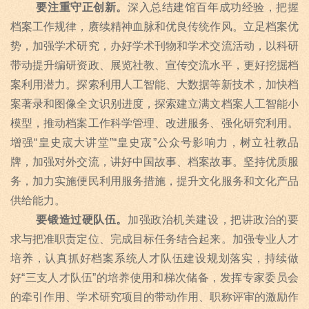
要注重守正创新。
深入总结建馆百年成功经验，把握
档案工作规律，赓续精神血脉和优良传统作风。立足档案优
势，加强学术研究，办好学术刊物和学术交流活动，以科研
带动提升编研资政、展览社教、宣传交流水平，更好挖掘档
案利用潜力。探索利用人工智能、大数据等新技术，加快档
案著录和图像全文识别进度，探索建立满文档案人工智能小
模型，推动档案工作科学管理、改进服务、强化研究利用。
增强
“
皇史宬大讲堂
”“
皇史宬
”
公众号影响力，树立社教品
牌，加强对外交流，讲好中国故事、档案故事。坚持优质服
务，加力实施便民利用服务措施，提升文化服务和文化产品
供给能力。
要锻造过硬队伍。
加强政治机关建设，把讲政治的要
求与把准职责定位、完成目标任务结合起来。加强专业人才
培养，认真抓好档案系统人才队伍建设规划落实，持续做
好
“
三支人才队伍
”
的培养使用和梯次储备，发挥专家委员会
的牵引作用、学术研究项目的带动作用、职称评审的激励作