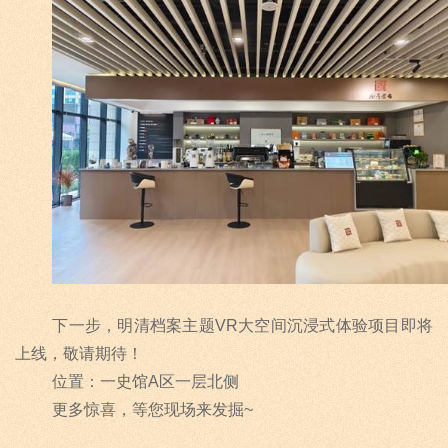
下一步，明清档案主题
VR
大空间沉浸式体验项目即将
上线，敬请期待！
位置：一史馆
A
区一层北侧
更多惊喜，等您现场来发掘
~