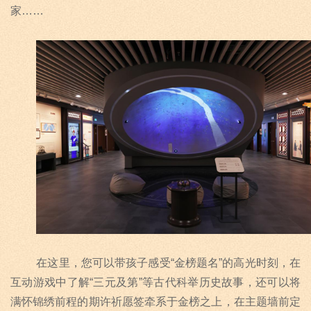
家
……
在这里，您可以带孩子感受
“
金榜题名
”
的高光时刻，在
互动游戏中了解
“
三元及第
”
等古代科举历史故事，还可以将
满怀锦绣前程的期许祈愿签牵系于金榜之上，在主题墙前定