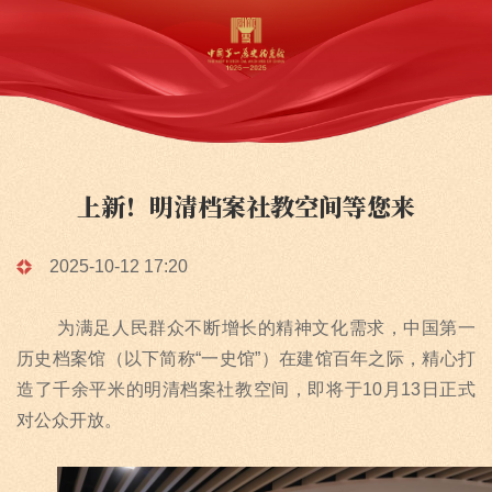
上新！明清档案社教空间等您来
2025-10-12 17:20
为满足人民群众不断增长的精神文化需求，中国第一
历史档案馆（以下简称
“
一史馆
”
）在建馆百年之际，精心打
造了千余平米的明清档案社教空间，即将于
10
月
13
日正式
对公众开放。