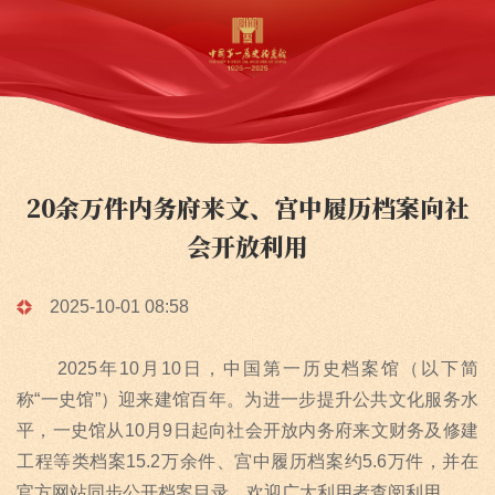
20余万件内务府来文、宫中履历档案向社
会开放利用
2025-10-01 08:58
2025年
10
月
10
日，中国第一历史档案馆（以下简
称
“
一史馆
”
）迎来建馆百年。为进一步提升公共文化服务水
平，一史馆从
10
月
9
日起向社会开放内务府来文财务及修建
工程等类档案
15.2
万余件、宫中履历档案约
5.6
万件，并在
官方网站同步公开档案目录，欢迎广大利用者查阅利用。