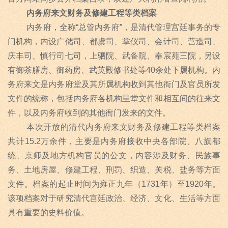
内务府来文财务及修建工程等类档案
内务府，全称
“
总管内务府
”
，是清代管理宫廷事务的专
门机构，内设广储司、都虞司、掌仪司、会计司、营造司、
庆丰司、慎行司七司，上驷院、武备院、奉宸苑三院，另设
有御茶膳房、御药房、武英殿修书处等
40
余处下属机构。内
务府来文是内务府堂及其所属机构收到其他衙门及官员所发
文件的统称，包括内务府各机构呈堂文件和相互间的往来文
件，以及内务府收到的其他衙门发来的文件。
本次开放的清代内务府来文财务及修建工程等类档案
共计
15.2
万余件，主要是内务府接收中央各部院、八旗都
统、京师及地方机构官员的公文，内容涉及财务、民族事
务、土地房屋、修建工程、刑罚、织造、关税、盐务等方面
文件。档案的起止时间为雍正九年（
1731
年）至
1920
年。
该项档案对于研究清代宫廷政治、经济、文化、生活等方面
具有重要的史料价值。