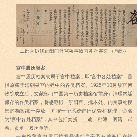
工部为拆修正阳门外窎桥事致内务府咨文 （局部）
宫中履历档案
宫中履历档案隶属于宫中档案，即
“
宫中各处档案
”
，是
指原藏于清朝皇宫内廷中的各类档案。
1925
年
10
月故宫博
物院成立后，文献部（中国第一历史档案馆前身）清理内廷
保存的各类档案，将懋勤殿、景阳宫、批本处、内奏事处搜
集的档案统一存放，并按一个系统进行保管和整理，命名
为
“
宫中各处档案
”
，其中包括奏折、上谕、档簿、图籍、试
卷、贡单、履历单等。
一史馆藏宫中履历档案是清朝皇帝及有关衙门在铨