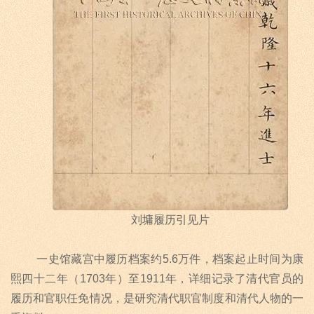
刘墉履历引见片
一史馆藏宫中履历档案约
5.6
万件，档案起止时间为康
熙四十二年（
1703
年）至
1911
年，详细记录了清代官员的
履历和官职任免情况，是研究清代职官制度和清代人物的一