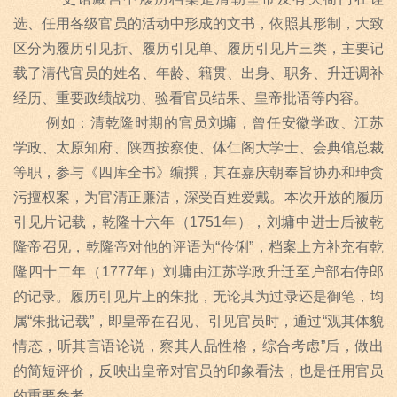
选、任用各级官员的活动中形成的文书，依照其形制，大致
区分为履历引见折、履历引见单、履历引见片三类，主要记
载了清代官员的姓名、年龄、籍贯、出身、职务、升迁调补
经历、重要政绩战功、验看官员结果、皇帝批语等内容。
例如：清乾隆时期的官员刘墉，曾任安徽学政、江苏
学政、太原知府、陕西按察使、体仁阁大学士、会典馆总裁
等职，参与《四库全书》编撰，其在嘉庆朝奉旨协办和珅贪
污擅权案，为官清正廉洁，深受百姓爱戴。本次开放的履历
引见片记载，乾隆十六年（
1751
年），刘墉中进士后被乾
隆帝召见，乾隆帝对他的评语为
“
伶俐
”
，档案上方补充有乾
隆四十二年（
1777
年）刘墉由江苏学政升迁至户部右侍郎
的记录。履历引见片上的朱批，无论其为过录还是御笔，均
属
“
朱批记载
”
，即皇帝在召见、引见官员时，通过
“
观其体貌
情态，听其言语论说，察其人品性格，综合考虑
”
后，做出
的简短评价，反映出皇帝对官员的印象看法，也是任用官员
的重要参考。